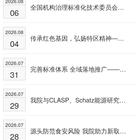
2026.08
全国机构治理标准化技术委员会全体会议在上海召开
06
2026.08
传承红色基因，弘扬特区精神——我院第六党支部开展八一建军节罗湖桥双拥与国防教育活动
04
2026.07
完善标准体系 全域落地推广——我院全力支撑福田区校园食品安全标准化建设工作扎实推进
31
2026.07
我院与CLASP、Schatz能源研究中心、市计量检测院开展两项可再生能源离网系统IEC标准转化为国家标准及相关工作研讨会
29
2026.07
源头防范食安风险 我院助力新取证餐饮单位上好“开业第一课”
28